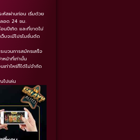
ะหัสผ่านก่อน เริ่มด้วย
ุณตลอด 24 ชม.
ือนปีเกิด และที่ขาดไม่
เว็บจะมีโปรโมชั่นตัด
่ากระบวนการสมัครเสร็จ
น้าที่เท่านั้น
ท่าไหร่ก็ได้ไม่จำกัด
ุณไปเล่น