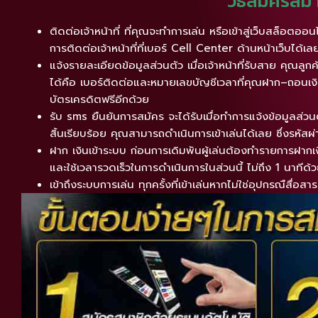
วิธีสมัครสมา
ติดต่อเจ้าหน้าที่ ที่คุณจะทำการเล่น หรือเข้าสู่เว็บสล็อตอ
การติดต่อเจ้าหน้าที่ที่เบอร์ Cell Center ด้านหน้าเว็บได
แจ้งรายละเอียดข้อมูลส่วนตัว เมื่อเจ้าหน้าที่รับสาย คุณลูก
ได้คือ เบอร์ติดต่อและหมายเลขบัญชีเวลาที่คุณฝาก–ถอนเงิน ห
บัตรเครดิตฟรีอีกด้วย
รับ sms ยืนยันการสมัคร จะได้รับเมื่อทำการแจ้งข้อมูลส่วนต
สิ้นเรียบร้อย คุณสามารถดำเนินการเข้าเล่นได้เลย ซึ่งรหัสผ่า
ฝาก เงินเข้าระบบ ก่อนการเดิมพันผู้เล่นต้องทำรายการฝากเงิ
และใช้เวลารวดเร็วในการดำเนินการในส่วนนี้ ไม่ถึง 1 นาทีด้ว
เข้าถึงระบบการเล่น ทุกครั้งที่เข้าเล่นหากไม่ใช่อุปกรณืสื่