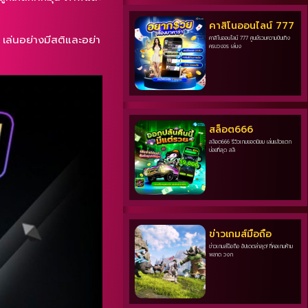
คาสิโนออนไลน์ 777
 เล่นอย่างมีสติและอย่า
คาสิโนออนไลน์ 777 ศูนย์รวมความบันเทิง
ครบวงจร เล่นง
สล็อต666
สล็อต666 รีวิวเกมยอดนิยม เล่นแล้วแตก
บ่อยที่สุด สล็
ข่าวเกมส์มือถือ
ข่าวเกมส์มือถือ อัปเดตล่าสุด! ที่คอเกมห้าม
พลาด วงก