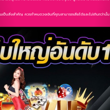
เป็นสิ่งสำคัญ ควรกำหนดวงเงินที่คุณสามารถเสียได้และไม่เกินกว่านั้น