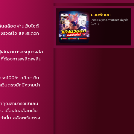
มวยพักยก
มวยพักยก รู้จักกับความบันเทิงที่ไม่หยุดยั้ง
ในวงการ
่นสล็อตผ่านเว็บไซต์
่างรวดเร็ว และสะดวก
ผู้เล่นสามารถหมุนวงล้อ
นที่ต้องการเพลิดเพลิน
็บตรง100% สล็อตเว็บ
ตเว็บตรงมักมีความน่า
ที่คุณสามารถเข้าเล่น
 เมื่อเล่นสล็อตเว็บ
ว่านั้น สล็อตเว็บตรง