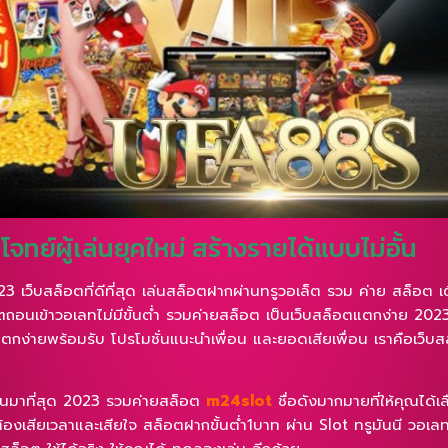
จทย์ผู้เล่นยุคใหม่ สร้างรายได้แบบไม่อั้น
เว็บสล็อตที่ดีที่สุด เล่นสล็อตฝากผ่านทรูวอเล็ต รวม ค่าย สล็อต เ
ถอนเข้าวอเลทไม่มีขั้นต่ำ รวมค่ายสล็อต เป็นเว็บสล็อตแตกง่าย 2023 
แตกง่ายพร้อมรับ โปรโมชั่นแนะนำเพื่อน และยอดเสียเพื่อน เราคือเว็บ
าเล่นมาที่สุด 2023 รวมค่ายสล็อต
m24slot
ชื่อดังมากมายที่ให้คุณได้
ต้องเสียเวลาและเสียใจ สล็อตฝากขั้นต่ำ1บาท ผ่าน Slot ทรูมันนี วอเล