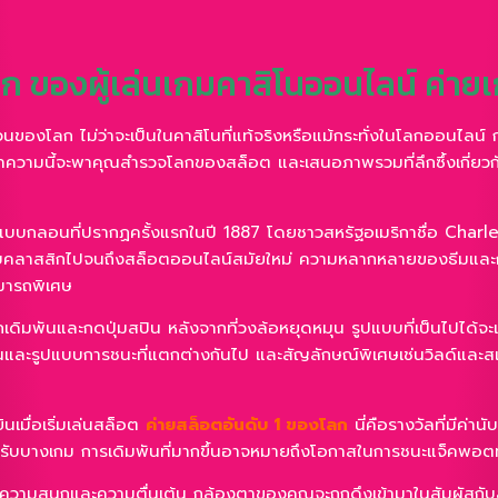
มาก ของผู้เล่นเกมคาสิโนออนไลน์ ค่าย
นของโลก ไม่ว่าจะเป็นในคาสิโนที่แท้จริงหรือแม้กระทั่งในโลกออนไลน์
 บทความนี้จะพาคุณสำรวจโลกของสล็อต และเสนอภาพรวมที่ลึกซึ้งเกี่ยว
แบบกลอนที่ปรากฏครั้งแรกในปี 1887 โดยชาวสหรัฐอเมริกาชื่อ Charles
แบบคลาสสิกไปจนถึงสล็อตออนไลน์สมัยใหม่ ความหลากหลายของธีมและก
ามารถพิเศษ
อกเดิมพันและกดปุ่มสปิน หลังจากที่วงล้อหยุดหมุน รูปแบบที่เป็นไปได้จ
และรูปแบบการชนะที่แตกต่างกันไป และสัญลักษณ์พิเศษเช่นวิลด์และส
เมื่อเริ่มเล่นสล็อต
ค่ายสล็อตอันดับ 1 ของโลก
นี่คือรางวัลที่มีค่าน
 สำหรับบางเกม การเดิมพันที่มากขึ้นอาจหมายถึงโอกาสในการชนะแจ็คพอตที
งความสนุกและความตื่นเต้น กล้องตาของคุณจะถูกดึงเข้ามาในสัมผัสกับล