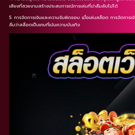
เสียงที่สวยงามสร้างประสบการณ์การเล่นที่น่าลืมลับไม่ได้
5. การจัดการเงินและความรับผิดชอบ เมื่อเล่นสล็อต การจัดการเงิน
ลืมว่าสล็อตเป็นเกมที่เน้นความบันเทิง