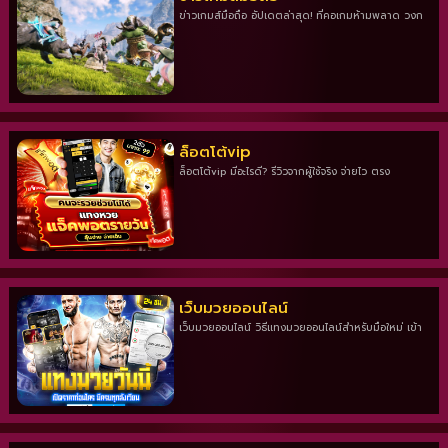
ข่าวเกมส์มือถือ อัปเดตล่าสุด! ที่คอเกมห้ามพลาด วงก
ล็อตโต้vip
ล็อตโต้vip มีอะไรดี? รีวิวจากผู้ใช้จริง จ่ายไว ตรง
เว็บมวยออนไลน์
เว็บมวยออนไลน์ วิธีแทงมวยออนไลน์สำหรับมือใหม่ เข้า