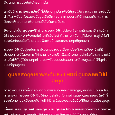
ติดตามการแข่งขันได้ครบทุกนัด
เรายังมี
ตารางบอลวันนี้
ที่อัปเดตทุกวัน เพื่อให้คุณไม่พลาดเวลาการแข่งขัน
สำคัญ พร้อมทั้งแสดงข้อมูลเชิงลึก เช่น ราคาบอล สถิติการเจอกัน และการ
วิเคราะห์ก่อนเกม เพิ่มความมั่นใจในการรับชม
ยิ่งไปกว่านั้น
ดูบอลฟรี
ผ่าน
ดูบอล 66
ไม่ต้องเสียค่าสมัครสมาชิก ไม่มีค่า
ใช้จ่ายแอบแฝง เพียงแค่เข้ามาที่เว็บไซต์ ก็สามารถเลือกคู่ที่ต้องการดูได้ทันที
รองรับทั้งบนมือถือและคอมพิวเตอร์ สะดวกสบายทุกที่ทุกเวลา
ดูบอล 66
ยังมุ่งเน้นการพัฒนาอย่างต่อเนื่อง ด้วยทีมงานมืออาชีพที่มี
ประสบการณ์ในวงการกีฬามานานหลายปี เพื่อสร้างความน่าเชื่อถือและความไว้
วางใจให้กับผู้ใช้งานทุกท่าน เราพร้อมมอบประสบการณ์การดูบอลที่ดีที่สุดใน
แบบที่คุณคู่ควร
ดูบอลสดคุณภาพระดับ Full HD ที่ ดูบอล 66 ไม่มี
สะดุด
การดูฟุตบอลสดที่ดีที่สุด ต้องมาพร้อมกับคุณภาพสัญญาณที่คมชัด และไม่มี
การกระตุก
ดูบอล 66
จึงให้ความสำคัญกับการนำเสนอ
ดูบอลออนไลน์
ที่
รองรับความละเอียดระดับ Full HD พร้อมระบบสตรีมมิ่งที่มีความเสถียรสูงสุด
เมื่อคุณรับชม
ดูบอลไม่กระตุก
ผ่าน
ดูบอล 66
จะสัมผัสได้ถึงความแตกต่าง
อย่างชัดเจน ภาพคมชัด สีสันสดใส และเสียงพากย์ที่ชัดเจน ทำให้คุณ