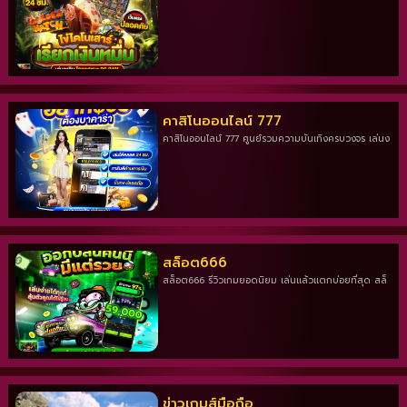
คาสิโนออนไลน์ 777
คาสิโนออนไลน์ 777 ศูนย์รวมความบันเทิงครบวงจร เล่นง
สล็อต666
สล็อต666 รีวิวเกมยอดนิยม เล่นแล้วแตกบ่อยที่สุด สล็
ข่าวเกมส์มือถือ