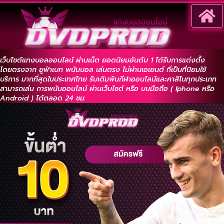
เว็บไซต์แทงบอลออนไลน์ ผ่านเน็ต ยอดนิยมอันดับ 1 ได้รับการแต่งตั้ง
โดยตรงจาก ยูฟ่าเบท พนันบอล เล่นตรง ไม่ผ่านเอเยนต์ ที่เป็นที่นิยมใช้
บริการ มากที่สุดในประเทศไทย รับเดิมพันกีฬาออนไลน์และคาสิโนทุกประเภท
สามารถเล่น การพนันออนไลน์ ผ่านเว็บไซต์ หรือ บนมือถือ ( Iphone หรือ
Android ) ได้ตลอด 24 ชม.