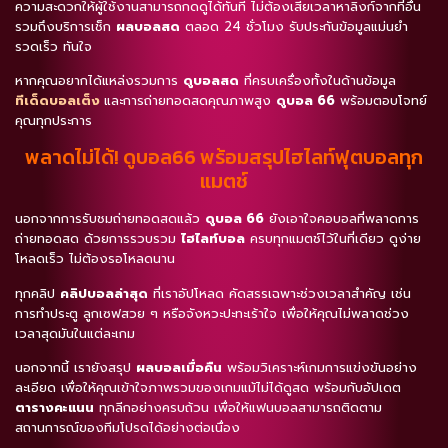
ความสะดวกให้ผู้ใช้งานสามารถกดดูได้ทันที ไม่ต้องเสียเวลาหาลิงก์จากที่อื่น
รวมถึงบริการเช็ก
ผลบอลสด
ตลอด 24 ชั่วโมง รับประกันข้อมูลแม่นยำ
รวดเร็ว ทันใจ
หากคุณอยากได้แหล่งรวมการ
ดูบอลสด
ที่ครบเครื่องทั้งในด้านข้อมูล
ทีเด็ดบอลเต็ง
และการถ่ายทอดสดคุณภาพสูง
ดูบอล 66
พร้อมตอบโจทย์
คุณทุกประการ
พลาดไม่ได้! ดูบอล66 พร้อมสรุปไฮไลท์ฟุตบอลทุก
แมตช์
นอกจากการรับชมถ่ายทอดสดแล้ว
ดูบอล 66
ยังเอาใจคอบอลที่พลาดการ
ถ่ายทอดสด ด้วยการรวบรวม
ไฮไลท์บอล
ครบทุกแมตช์ไว้ในที่เดียว ดูง่าย
โหลดเร็ว ไม่ต้องรอโหลดนาน
ทุกคลิป
คลิปบอลล่าสุด
ที่เราอัปโหลด คัดสรรเฉพาะช่วงเวลาสำคัญ เช่น
การทำประตู ลูกเซฟสวย ๆ หรือจังหวะปะทะเร้าใจ เพื่อให้คุณไม่พลาดช่วง
เวลาสุดมันในแต่ละเกม
นอกจากนี้ เรายังสรุป
ผลบอลเมื่อคืน
พร้อมวิเคราะห์เกมการแข่งขันอย่าง
ละเอียด เพื่อให้คุณเข้าใจภาพรวมของเกมแม้ไม่ได้ดูสด พร้อมกับอัปเดต
ตารางคะแนน
ทุกลีกอย่างครบถ้วน เพื่อให้แฟนบอลสามารถติดตาม
สถานการณ์ของทีมโปรดได้อย่างต่อเนื่อง