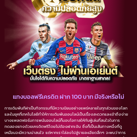
แทงบอลฟรีเครดิต ฝาก 100 บาท มีจริงหรือไม่
การเดิมพันกีฬาเป็นกิจกรรมที่มีความนิยมอย่างแพร่หลายในทุกส่วนของโลก
และในยุคที่เทคโนโลยีทำให้การเดิมพันออนไลน์เป็นเรื่องสะดวกและเข้าถึงง่าย
บางแพลตฟอร์มการพนันออนไลน์ก็มอบโอกาสให้กับผู้เล่นที่สนใจในการ
ทดลองแทงด้วยเครดิตฟรีโดยไม่ต้องฝากเงิน ซึ่งก็เป็นเส้นทางหนึ่งที่ดู
เหมือนจะมีความน่าสนใจ แต่หากเราไล่ลงไปสู่รายละเอียดลึกๆ จะพบว่าการ