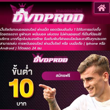
เว็บไซต์แทงบอลออนไลน์ ผ่านเน็ต ยอดนิยมอันดับ 1 ได้รับการแต่งตั้ง
โดยตรงจาก ยูฟ่าเบท พนันบอล เล่นตรง ไม่ผ่านเอเยนต์ ที่เป็นที่นิยมใช้
บริการ มากที่สุดในประเทศไทย รับเดิมพันกีฬาออนไลน์และคาสิโนทุกประเภท
สามารถเล่น การพนันออนไลน์ ผ่านเว็บไซต์ หรือ บนมือถือ ( Iphone หรือ
Android ) ได้ตลอด 24 ชม.