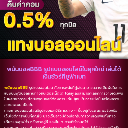
พนันบอล888 รูปแบบออนไลน์ในยุคใหม่ เล่นได้
เงินชัวร์ที่ยูฟ่าเบท
พนันบอล888
รูปแบบออนไลน์ คือการพนันที่ผู้เล่นสามารถวางเดิมพันในการ
แข่งขันฟุตบอลผ่านทางอินเตอร์เน็ตได้ โดยผู้เล่นสามารถเลือกการวางเดิมพัน
ในผลของการแข่งขันฟุตบอลที่ต้องการ เช่น ผู้ชนะในการแข่งขันหรือผลรวม
ของคะแนน เป็นต้น
การแทงบอลออนไลน์มีรูปแบบและวิธีการต่าง ๆ ขึ้นอยู่กับแพลตฟอร์มหรือ
เว็บไซต์การพนันที่คุณใช้ บางเว็บอาจมีตัวเลือกในการวางเดิมพันทั้งทาง
เดี่ยวและสูง/ต่ำ หรือทางคู่คี่ และอื่น ๆ ตามที่กำหนดไว้
การแทงบอลออนไลน์อาจมีความสนุกและตื่นเต้น แต่ควรจำไว้ว่าการพนันเป็น