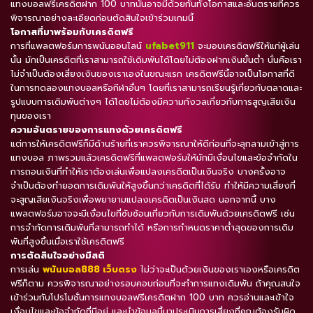
แทงบอลฟรีเครดิตฝาก 100 บาทนั้นอาจมีด้วยกันทั้งโอกาสและอันตรายที่ควร
พิจารณาอย่างละเอียดก่อนตัดสินใจเข้าร่วมเกมนี้
โอกาสที่มาพร้อมกับเครดิตฟรี
การที่แพลตฟอร์มการพนันออนไลน์
ufabet911
จะมอบเครดิตฟรีให้แก่ผู้เล่น
นั้น มักเป็นเครดิตที่เราสามารถใช้เดิมพันได้โดยไม่ต้องฝากเงินขั้นต่ำ นั่นคือเรา
ไม่จำเป็นต้องเสี่ยงเงินของเราเองในขณะแรก เครดิตฟรีนี้อาจเป็นโอกาสที่ดี
ในการทดลองแทงบอลหรือกีฬาอื่นๆ โดยที่เราสามารถเรียนรู้เกี่ยวกับตลาดและ
รูปแบบการเดิมพันต่างๆ ได้โดยไม่ต้องมีความกังวลเกี่ยวกับการสูญเสียเงิน
ทุนของเรา
ความอันตรายของการแทงด้วยเครดิตฟรี
แต่การให้เครดิตฟรีก็มีด้านร้ายที่เราควรพิจารณาให้ดีก่อนที่จะลุกลามเข้าสู่การ
แทงบอล ภาพรวมแล้วเครดิตฟรีที่แพลตฟอร์มให้มักมีเงื่อนไขและข้อจำกัดใน
การถอนเงินที่ทำให้เราต้องเล่นเพื่อแปลงเครดิตเป็นเงินจริง บางครั้งอาจ
จำเป็นต้องทำยอดการเดิมพันให้สูงขึ้นกว่าเครดิตที่ได้รับ ทำให้มีความเสี่ยงที่
จะสูญเสียเงินจริงเพื่อพยายามแปลงเครดิตเป็นเงินสด นอกจากนี้ บาง
แพลตฟอร์มอาจจะมีเงื่อนไขที่ซับซ้อนเกี่ยวกับการเดิมพันด้วยเครดิตฟรี เช่น
การจำกัดการเดิมพันที่สามารถทำได้ หรือการกำหนดราคาต่ำสุดของการเดิม
พันที่สูงขึ้นเมื่อเราใช้เครดิตฟรี
การตัดสินใจอย่างมีสติ
การเล่น
พนันบอล888 เว็บตรง
ไม่ว่าจะเป็นด้วยเงินของเราเองหรือเครดิต
ฟรีก็ตาม ควรพิจารณาอย่างรอบคอบก่อนที่จะทำการแทงเดิมพัน ถ้าคุณสนใจ
เข้าร่วมกับโปรโมชั่นการแทงบอลฟรีเครดิตฝาก 100 บาท ควรอ่านและเข้าใจ
เงื่อนไขและข้อจำกัดที่มีอยูู่ และนำข้อมูลนี้มาประเมินการเสี่ยงที่คุณต้องรับผิด