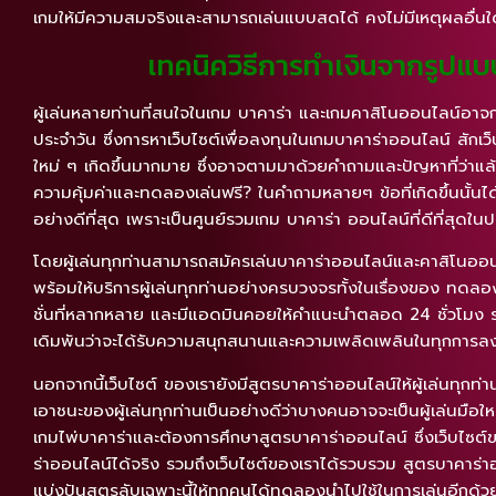
เกมให้มีความสมจริงและสามารถเล่นแบบสดได้ คงไม่มีเหตุผลอื่นใด
เทคนิควิธีการทำเงินจากรูปแบบ
ผู้เล่นหลายท่านที่สนใจในเกม บาคาร่า และเกมคาสิโนออนไลน์อาจ
ประจำวัน ซึ่งการหาเว็บไซต์เพื่อลงทุนในเกมบาคาร่าออนไลน์ สักเว็บ
ใหม่ ๆ เกิดขึ้นมากมาย ซึ่งอาจตามมาด้วยคำถามและปัญหาที่ว่าแล้วเ
ความคุ้มค่าและทดลองเล่นฟรี? ในคำถามหลายๆ ข้อที่เกิดขึ้นนั้นได้
อย่างดีที่สุด เพราะเป็นศูนย์รวมเกม บาคาร่า ออนไลน์ที่ดีที่สุดใ
โดยผู้เล่นทุกท่านสามารถสมัครเล่นบาคาร่าออนไลน์และคาสิโนออนไล
พร้อมให้บริการผู้เล่นทุกท่านอย่างครบวงจรทั้งในเรื่องของ ทดลอ
ชั่นที่หลากหลาย และมีแอดมินคอยให้คำแนะนำตลอด 24 ชั่วโมง รวม
เดิมพันว่าจะได้รับความสนุกสนานและความเพลิดเพลินในทุกการลง
นอกจากนี้เว็บไซต์ ของเรายังมีสูตรบาคาร่าออนไลน์ให้ผู้เล่นทุกท่
เอาชนะของผู้เล่นทุกท่านเป็นอย่างดีว่าบางคนอาจจะเป็นผู้เล่นมือใ
เกมไพ่บาคาร่าและต้องการศึกษาสูตรบาคาร่าออนไลน์ ซึ่งเว็บไซต์ขอ
ร่าออนไลน์ได้จริง รวมถึงเว็บไซต์ของเราได้รวบรวม สูตรบาคาร่
แบ่งปันสูตรลับเฉพาะนี้ให้ทุกคนได้ทดลองนำไปใช้ในการเล่นอีกด้ว