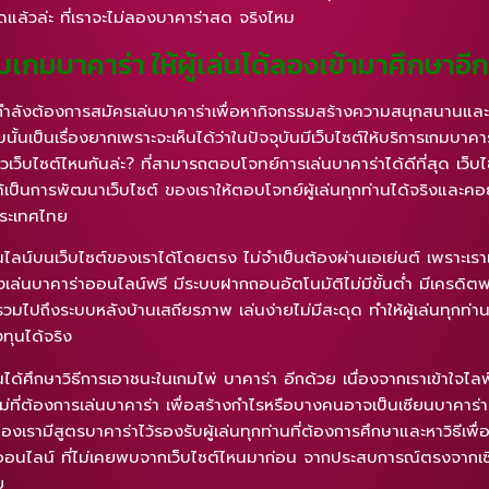
แล้วล่ะ ที่เราจะไม่ลองบาคาร่าสด จริงไหม
เกมบาคาร่า ให้ผู้เล่นได้ลองเข้ามาศึกษาอี
กำลังต้องการสมัครเล่นบาคาร่าเพื่อหากิจกรรมสร้างความสนุกสนานและสร
นั้นเป็นเรื่องยากเพราะจะเห็นได้ว่าในปัจจุบันมีเว็บไซต์ให้บริการเกมบา
ว็บไซต์ไหนกันล่ะ? ที่สามารถตอบโจทย์การเล่นบาคาร่าได้ดีที่สุด เว็บไ
เป็นการพัฒนาเว็บไซต์ ของเราให้ตอบโจทย์ผู้เล่นทุกท่านได้จริงและคอยใ
นประเทศไทย
น์บนเว็บไซต์ของเราได้โดยตรง ไม่จำเป็นต้องผ่านเอเย่นต์ เพราะเราเป
งเล่นบาคาร่าออนไลน์ฟรี มีระบบฝากถอนอัตโนมัติไม่มีขั้นต่ำ มีเครดิตฟ
ไปถึงระบบหลังบ้านเสถียรภาพ เล่นง่ายไม่มีสะดุด ทำให้ผู้เล่นทุกท่า
ทุนได้จริง
านได้ศึกษาวิธีการเอาชนะในเกมไพ่ บาคาร่า อีกด้วย เนื่องจากเราเข้าใจไ
หม่ที่ต้องการเล่นบาคาร่า เพื่อสร้างกำไรหรือบางคนอาจเป็นเซียนบาคาร่าท
งเรามีสูตรบาคาร่าไว้รองรับผู้เล่นทุกท่านที่ต้องการศึกษาและหาวิธีเพ
าออนไลน์ ที่ไม่เคยพบจากเว็บไซต์ไหนมาก่อน จากประสบการณ์ตรงจากเซ
ย