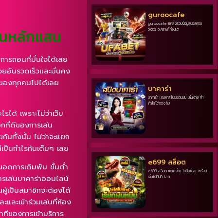
guroocafe
guroocafe แหล่งรวมข้อมูลบอลครบ
ปจนหลักแสน
วงจร วิเคราะห์ก่อนเด
บการถอนที่มั่นใจได้เลย
รวยอันรวดเร็วและมั่นคง
ิตของทุกคนไปได้เลย
บาคาร่า
บาคาร่า เกมคาสิโนยอดนิยม เล่นง่าย ทำ
กำไรได้จริงกับ
รได้ เพราะไม่ว่าเว็บ
อกที่ดีของการเล่น
กันทั้งนั้น ไม่ว่าจะแยก
็เป็นกำไรกันเต็มๆ เลย
e699 สล็อต
ยอดการเดิมพัน ขั้นต่ำ
e699 สล็อต แตกง่าย โบนัสเยอะ พร้อม
บการเล่นบาคาร่าออนไลน์
เล่นได้ทันที โลก
ู้เป็นสมาชิกจะต้องได้
และเข้าร่วมเล่นที่ห้อง
าทีของการเข้าบริการ