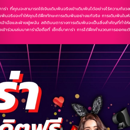
าร่า ที่คุณจะสามารถใช้เงินเดิมพันจริงเข้าเดิมพันได้อย่างไร้ความกังว
มพันจริงจะทำให้คุณได้ฝึกทักษะการเดิมพันอย่างแท้จริง การเดิมพันในห
เจ้ามือและฝ่ายผู้พนัน สถิติบนตารางการเดิมพันจะเป็นสิ่งสำคัญที่ทำ
เข้าร่วมเล่นบาคาร่ามือถือที่ เซ็กซี่บาคาร่า การได้ฝึกคำนวณการออกแต