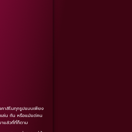
ล่นคาสิโนทุกรูปแบบเพียง
นเล่น กัน หรือแม้แต่คน
าแล้วกี่ที่ก็ตาม