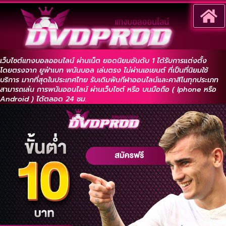
เว็บไซต์แทงบอลออนไลน์ ผ่านเน็ต ยอดนิยมอันดับ 1 ได้รับการแต่งตั้ง
โดยตรงจาก ยูฟ่าเบท พนันบอล เล่นตรง ไม่ผ่านเอเยนต์ ที่เป็นที่นิยมใช้
บริการ มากที่สุดในประเทศไทย รับเดิมพันกีฬาออนไลน์และคาสิโนทุกประเภท
สามารถเล่น การพนันออนไลน์ ผ่านเว็บไซต์ หรือ บนมือถือ ( Iphone หรือ
Android ) ได้ตลอด 24 ชม.