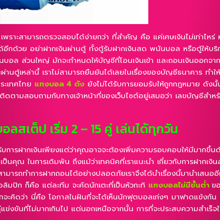
ึ้น เพราะสามารถตรวจสอบได้ง่ายกว่า ที่สำคัญ คือ แค่เศษเงินไม่เท่าไหร่
ีกด้วย อย่าฝากเงินผ่านตู้ ทั้งตู้รับฝากเงินสด พนันบอล หรือตู้ให้บ
นบอล ส่วนใหญ่ มักจะกำหนดให้บัญชีที่โอนเงินเข้า และถอนเงินออกจาก
านตู้เหล่านี้ เราไม่สามารถยืนยันได้เลยในเรื่องของบัญชีธนาคาร ทำให
นประเทศไทย
แทงบอล 4 ตัง
ยังไม่ได้รับการยอมรับให้ถูกกฎหมาย ดังนั้
องติดตามสอบถามกับทางเจ้าหน้าที่ของเว็บไซต์อยู่เสมอว่า เลขบัญชีสำหร
เต็ป เริ่ม 2 – 15 คู่ เล่นได้ทุกวัน
รับการฝากเงินเพียงแต่ว่าคุณอาจจะต้องเพิ่มความรอบคอบให้มีมากขึ้นด้
ยเป็นคุณ ในการเดิมพัน ถึงแม้ว่าเทคนิคที่เราแนะนำ เกี่ยวกับการฝากเงิ
่าคุณจะสามารถทำการฝากถอนได้อย่างปลอดภัยเราจึงได้นำเรื่องนี้มานำเสนออ
ลิมปิก ก็คือ แต่ละทีม จะคัดนักเตะที่เป็นหัวกะทิ
แทงบอลไม่มีขั้นต่ำ
ขอ
คิดว่า นี่คือ โอกาสในฝันที่จะได้เห็นนักฟุตบอลเก่งๆ มาฟาดแข้งกัน 
ู่แข่งขันที่ไม่มากเกินไป แต่นอกเหนือจากนั้น การที่จะประสบความสำเร