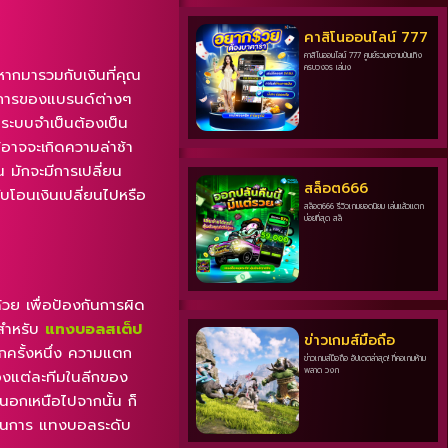
คาสิโนออนไลน์ 777
คาสิโนออนไลน์ 777 ศูนย์รวมความบันเทิง
ครบวงจร เล่นง
 หากมารวมกับเงินที่คุณ
ริการของแบรนด์ต่างๆ
ระบบจำเป็นต้องเป็น
้อาจจะเกิดความล่าช้า
น มักจะมีการเปลี่ยน
สล็อต666
ับโอนเงินเปลี่ยนไปหรือ
สล็อต666 รีวิวเกมยอดนิยม เล่นแล้วแตก
บ่อยที่สุด สล็
วย เพื่อป้องกันการผิด
นสำหรับ
แทงบอลสเต็ป
ข่าวเกมส์มือถือ
ีกครั้งหนึ่ง ความแตก
ข่าวเกมส์มือถือ อัปเดตล่าสุด! ที่คอเกมห้าม
พลาด วงก
งแต่ละทีมในลีกของ
นอกเหนือไปจากนั้น ก็
็จในการ แทงบอลระดับ