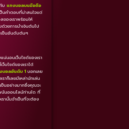
์กับ
แทงบอลบนมือถือ
เป็นคำตอบที่น่าสนใจแต่
อลของเราพร้อมให้
งยด้วยการนำเงินต้นไป
นเป็นอันดับต้นๆ
มแน่นอนเว็บไซต์ของเรา
่เว็บไซต์ของเราได้
ทงบอลอันดับ 1
บอกเลย
ราก็เลยมีเหล่านักเล่น
เป็นอย่างมากซึ่งคุณจะ
กพนันออนไลน์ท่านใด ที่
านั้นจำเป็นที่จะต้อง