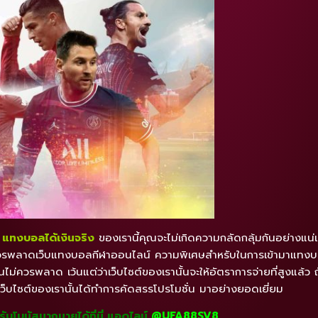
์
แทงบอลได้เงินจริง
ของเรานี้คุณจะไม่เกิดความกลัดกลุ้มกันอย่างแน
ไม่ควรพลาดเว็บแทงบอลกีฬาออนไลน์ ความพิเศษสำหรับในการเข้ามาแทง
ม่ควรพลาด เว้นแต่ว่าเว็บไซต์ของเรานั้นจะให้อัตราการจ่ายที่สูงแล้ว 
่งเว็บไซต์ของเรานั้นได้ทำการคัดสรรโปรโมชั่น มาอย่างยอดเยี่ยม
รับโบนัสมากมายได้ที่นี่ แอดไลน์
@UFA88SV8