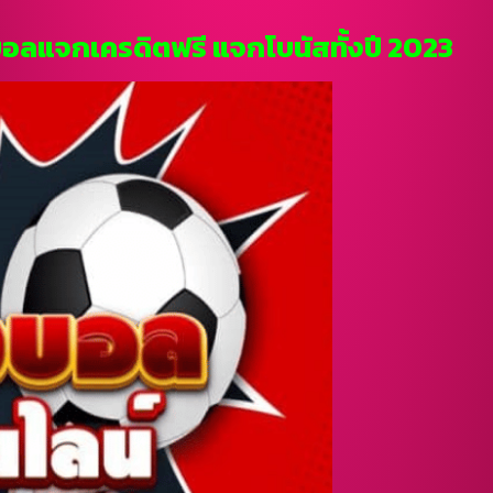
อลแจกเครดิตฟรี แจกโบนัสทั้งปี 2023