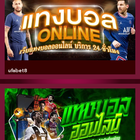
ufabet8