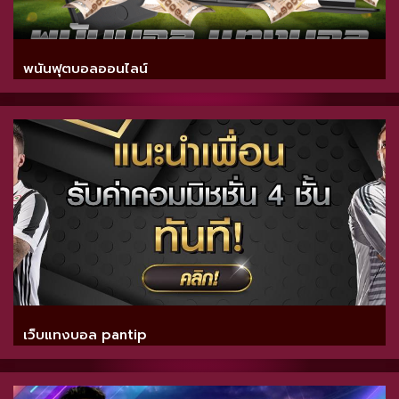
พนันฟุตบอลออนไลน์
เว็บแทงบอล pantip