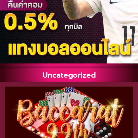
Uncategorized