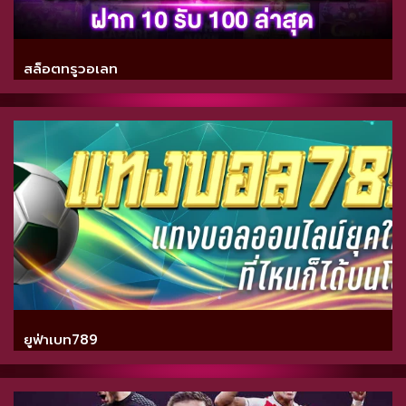
สล็อตทรูวอเลท
ยูฟ่าเบท789