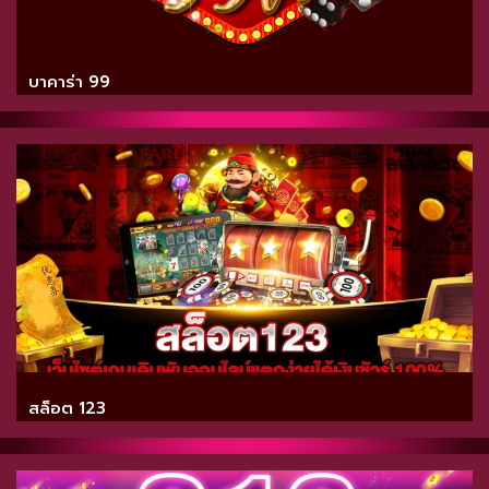
บาคาร่า 99
สล็อต 123