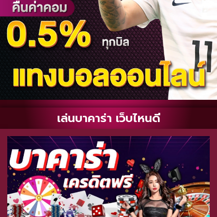
เล่นบาคาร่า เว็บไหนดี