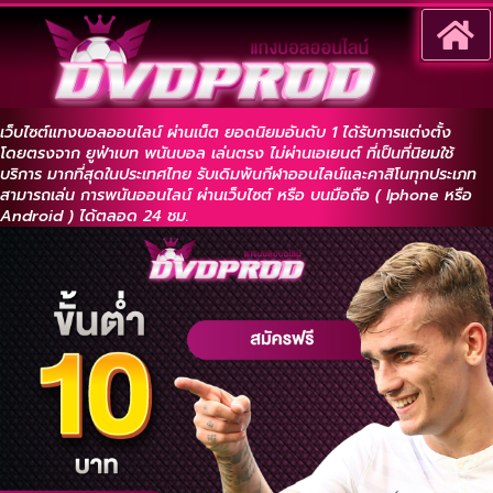
เว็บไซต์แทงบอลออนไลน์ ผ่านเน็ต ยอดนิยมอันดับ 1 ได้รับการแต่งตั้ง
โดยตรงจาก ยูฟ่าเบท พนันบอล เล่นตรง ไม่ผ่านเอเยนต์ ที่เป็นที่นิยมใช้
บริการ มากที่สุดในประเทศไทย รับเดิมพันกีฬาออนไลน์และคาสิโนทุกประเภท
สามารถเล่น การพนันออนไลน์ ผ่านเว็บไซต์ หรือ บนมือถือ ( Iphone หรือ
Android ) ได้ตลอด 24 ชม.